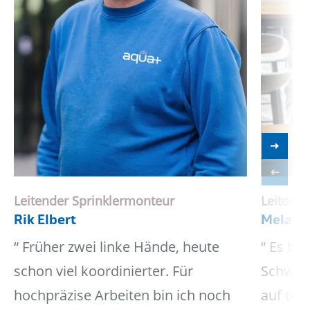
Leitender Sprinklermonteur
Leiterin
Rik Elbert
Melanie
Früher zwei linke Hände, heute
Es blei
schon viel koordinierter. Für
Schwerp
hochpräzise Arbeiten bin ich noch
auf tec